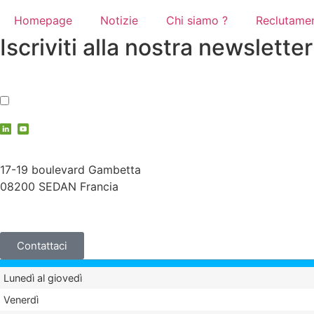
Homepage
Notizie
Chi siamo ?
Reclutame
Iscriviti alla nostra newsletter
Accetto
l'informativa sulla privacy
contact@vauche.com
17-19 boulevard Gambetta
08200 SEDAN Francia
+33 (0)3 24 29 03 50
Contattaci
Lunedì al giovedì
Venerdì