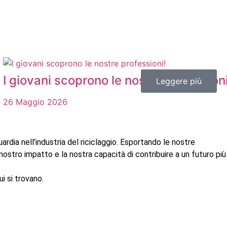
I giovani scoprono le nostre professioni
Leggere più
Leggere più
26 Maggio 2026
ardia nell’industria del riciclaggio. Esportando le nostre
nostro impatto e la nostra capacità di contribuire a un futuro più
i si trovano.