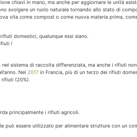
razione chiavi in mano, ma anche per aggiornare le unità esis
sono svolgere un ruolo naturale tornando allo stato di comp
a nuova vita come compost o come nuova materia prima, come
rifiuti domestici, qualunque essi siano.
iuti !
no nel sistema di raccolta differenziata, ma anche i rifiuti n
all’anno. Nel
2017
in Francia, più di un terzo dei rifiuti domes
 rifiuti (20%).
da principalmente i rifiuti agricoli.
e può essere utilizzato per alimentare strutture con un com