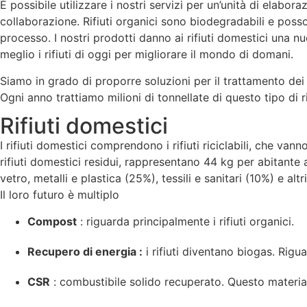
È possibile utilizzare i nostri servizi per un’unità di elabo
collaborazione. Rifiuti organici sono biodegradabili e pos
processo. I nostri prodotti danno ai rifiuti domestici un
meglio i rifiuti di oggi per migliorare il mondo di domani.
Siamo in grado di proporre soluzioni per il trattamento dei 
Ogni anno trattiamo milioni di tonnellate di questo tipo di rif
Rifiuti domestici
I rifiuti domestici comprendono i rifiuti riciclabili, che van
rifiuti domestici residui, rappresentano 44 kg per abitante 
vetro, metalli e plastica (25%), tessili e sanitari (10%) e altri
Il loro futuro è multiplo
Compost
: riguarda principalmente i rifiuti organici.
Recupero di energia :
i rifiuti diventano biogas. Riguar
CSR
: combustibile solido recuperato. Questo material