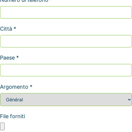
Città *
Paese *
Argomento *
File forniti