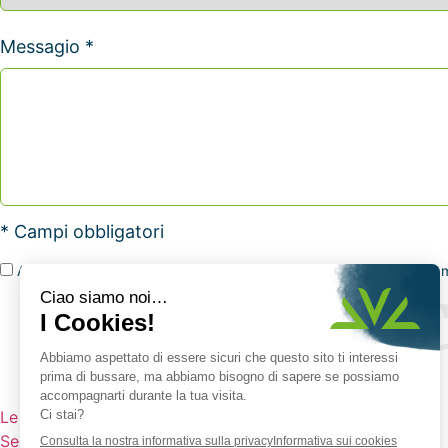
Messagio *
* Campi obbligatori
Accetto che Vauché raccolga i miei dati personali tramite questo mo
Le nostre macchine
Seconda mano