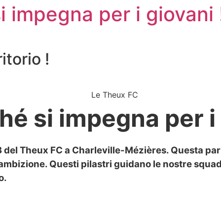
 impegna per i giovani 
torio !
é si impegna per i 
 del Theux FC a Charleville-Mézières. Questa partn
mbizione. Questi pilastri guidano le nostre squad
o.