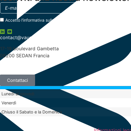
Accetto
l'informativa sulla privacy
contact@vauche.com
17-19 boulevard Gambetta
08200 SEDAN Francia
+33 (0)3 24 29 03 50
Contattaci
Lunedì al giovedì
Venerdì
Chiuso il Sabato e la Domenica
Informazioni lega