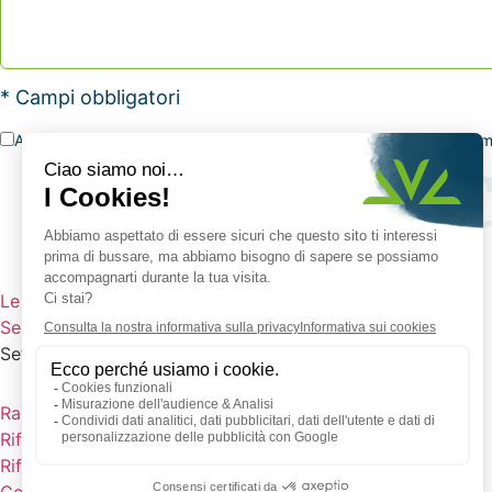
* Campi obbligatori
Accetto che Vauché raccolga i miei dati personali tramite questo mo
Le nostre macchine
Seconda mano
Settori di intervento
Raccolte selettive
Rifiuti domestici
Rifiuti industriali