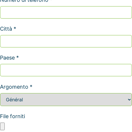
Città *
Paese *
Argomento *
File forniti