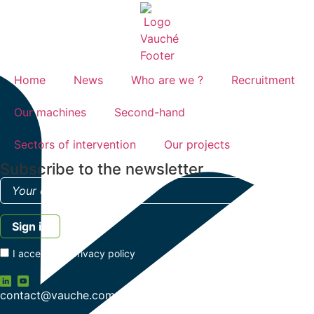
Home
News
Who are we ?
Recruitment
Our machines
Second-hand
Sectors of intervention
Our projects
Subscribe to the newsletter
I accept the
privacy policy
contact@vauche.com