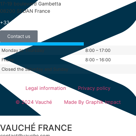
17-19 boulevard Gambetta
08200 SEDAN France
+33 (0)3 24 29 03 50
Contact us
Monday to Thursday
8:00 – 17:00
Friday
8:00 – 16:00
Closed the Saturday and Sunday
Legal information
Privacy policy
© 2024 Vauché
Made By Graphik Impact
VAUCHÉ FRANCE
contact@vauche.com