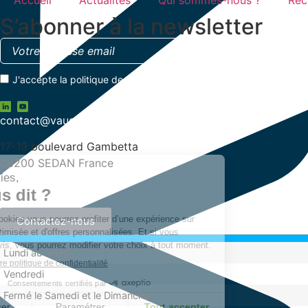
Accueil
Actualités
Qui sommes-nous ?
Rec
S’abonner à la newsletter
J'accepte la
politique de confidentialité
contact@vauche.com
17-19 boulevard Gambetta
08200 SEDAN France
+33 (0)3 24 29 03 50
Contactez-nous
Lundi au Jeudi
Vendredi
Fermé le Samedi et le Dimanche