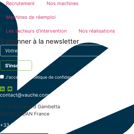
Recrutement
Nos machines
Machines de réemploi
Les secteurs d’intervention
Nos réalisations
S’abonner à la newsletter
J'accepte la
politique de confidentialité
contact@vauche.com
17-19 boulevard Gambetta
08200 SEDAN France
+33 (0)3 24 29 03 50