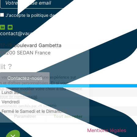
J'accepte la
politique de confidentialité
contact@vauche.com
17-19 boulevard Gambetta
08200 SEDAN France
+33 (0)3 24 29 03 50
Contactez-nous
Lundi au Jeudi
Vendredi
Fermé le Samedi et le Dimanche
Mentions légales