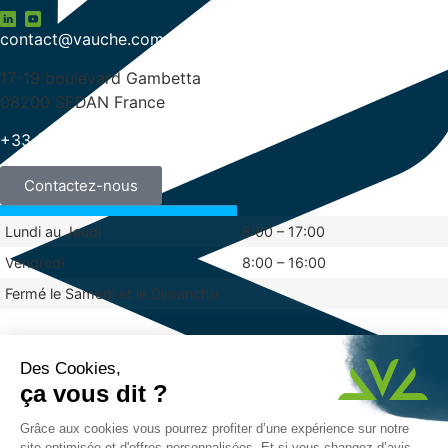
contact@vauche.com
17-19 boulevard Gambetta
08200 SEDAN France
+33 (0)3 24 29 03 50
Contactez-nous
Lundi au Jeudi
8:00 – 17:00
Vendredi
8:00 – 16:00
Fermé le Samedi et le Dimanche
Mentions légales
Politique de confidentialité
© 2024 Vauché
Réalisé par Graphik Impact