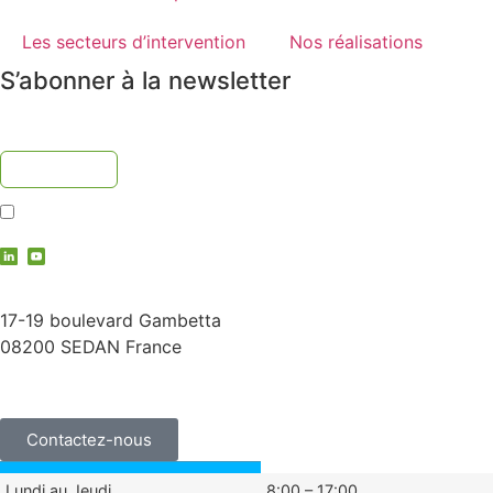
Les secteurs d’intervention
Nos réalisations
S’abonner à la newsletter
J'accepte la
politique de confidentialité
contact@vauche.com
17-19 boulevard Gambetta
08200 SEDAN France
+33 (0)3 24 29 03 50
Contactez-nous
Lundi au Jeudi
8:00 – 17:00